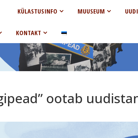
KÜLASTUSINFO
MUUSEUM
UUD
KONTAKT
iigipead” ootab uudist