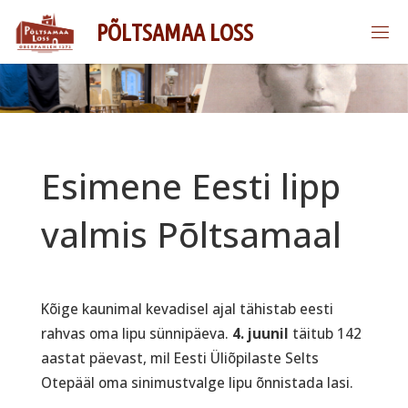
Skip
P
Õ
L
T
S
A
M
A
A
L
O
S
S
to
content
Esimene Eesti lipp
valmis Põltsamaal
Kõige kaunimal kevadisel ajal tähistab eesti
rahvas oma lipu sünnipäeva.
4. juunil
täitub 142
aastat päevast, mil Eesti Üliõpilaste Selts
Otepääl oma sinimustvalge lipu õnnistada lasi.