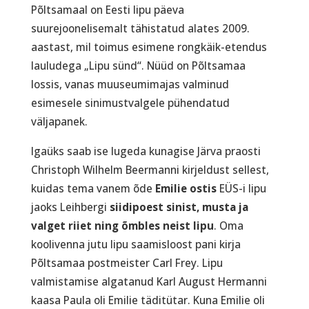
Põltsamaal on Eesti lipu päeva
suurejoonelisemalt tähistatud alates 2009.
aastast, mil toimus esimene rongkäik-etendus
lauludega „Lipu sünd“. Nüüd on Põltsamaa
lossis, vanas muuseumimajas valminud
esimesele sinimustvalgele pühendatud
väljapanek.
Igaüks saab ise lugeda kunagise Järva praosti
Christoph Wilhelm Beermanni kirjeldust sellest,
kuidas tema vanem õde
Emilie ostis
EÜS-i lipu
jaoks Leihbergi
siidipoest sinist, musta ja
valget riiet ning õmbles neist lipu
. Oma
koolivenna jutu lipu saamisloost pani kirja
Põltsamaa postmeister Carl Frey. Lipu
valmistamise algatanud Karl August Hermanni
kaasa Paula oli Emilie täditütar. Kuna Emilie oli