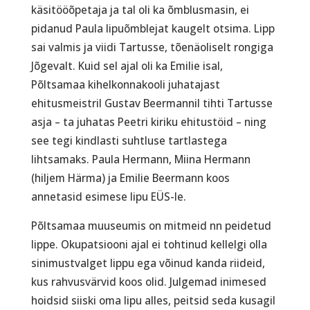
käsitööõpetaja ja tal oli ka õmblusmasin, ei
pidanud Paula lipuõmblejat kaugelt otsima. Lipp
sai valmis ja viidi Tartusse, tõenäoliselt rongiga
Jõgevalt. Kuid sel ajal oli ka Emilie isal,
Põltsamaa kihelkonnakooli juhatajast
ehitusmeistril Gustav Beermannil tihti Tartusse
asja – ta juhatas Peetri kiriku ehitustöid – ning
see tegi kindlasti suhtluse tartlastega
lihtsamaks. Paula Hermann, Miina Hermann
(hiljem Härma) ja Emilie Beermann koos
annetasid esimese lipu EÜS-le.
Põltsamaa muuseumis on mitmeid nn peidetud
lippe. Okupatsiooni ajal ei tohtinud kellelgi olla
sinimustvalget lippu ega võinud kanda riideid,
kus rahvusvärvid koos olid. Julgemad inimesed
hoidsid siiski oma lipu alles, peitsid seda kusagil