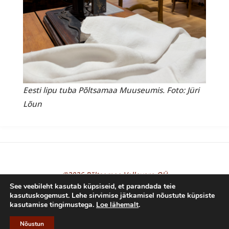
Eesti lipu tuba Põltsamaa Muuseumis. Foto: Jüri
Lõun
©2026 Põltsamaa Vallavara OÜ
See veebileht kasutab küpsiseid, et parandada teie
kasutuskogemust. Lehe sirvimise jätkamisel nõustute küpsiste
kasutamise tingimustega.
Loe lähemalt
.
Powered by
Fluida
&
WordPress.
Nõustun