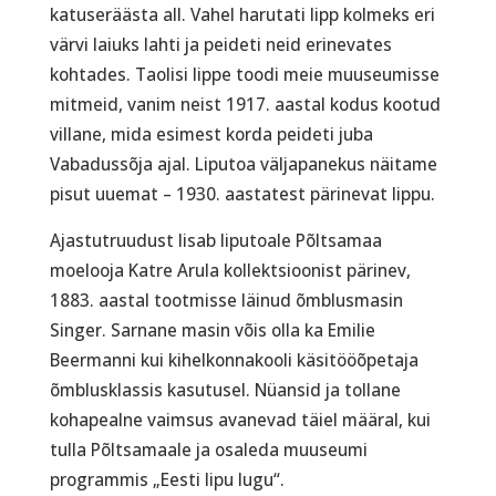
katuseräästa all. Vahel harutati lipp kolmeks eri
värvi laiuks lahti ja peideti neid erinevates
kohtades. Taolisi lippe toodi meie muuseumisse
mitmeid, vanim neist 1917. aastal kodus kootud
villane, mida esimest korda peideti juba
Vabadussõja ajal. Liputoa väljapanekus näitame
pisut uuemat – 1930. aastatest pärinevat lippu.
Ajastutruudust lisab liputoale Põltsamaa
moelooja Katre Arula kollektsioonist pärinev,
1883. aastal tootmisse läinud õmblusmasin
Singer. Sarnane masin võis olla ka Emilie
Beermanni kui kihelkonnakooli käsitööõpetaja
õmblusklassis kasutusel. Nüansid ja tollane
kohapealne vaimsus avanevad täiel määral, kui
tulla Põltsamaale ja osaleda muuseumi
programmis „Eesti lipu lugu“.