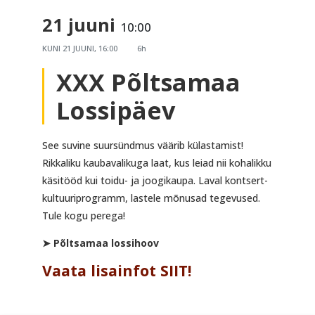
21 juuni
10:00
KUNI
21 JUUNI, 16:00
6h
XXX Põltsamaa
Lossipäev
See suvine suursündmus väärib külastamist!
Rikkaliku kaubavalikuga laat, kus leiad nii kohalikku
käsitööd kui toidu- ja joogikaupa. Laval kontsert-
kultuuriprogramm, lastele mõnusad tegevused.
Tule kogu perega!
➤ Põltsamaa lossihoov
Vaata lisainfot SIIT!